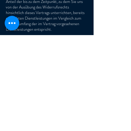
Anteil der bis zu dem Zeitpunkt, zu dem Sie uns
von der Ausübung des Widerrufsrechts
hinsichtlich dieses Vertrags unterrichten, bereits
erbrachten Dienstleistungen im Vergleich zum
Gesamtumfang der im Vertrag vorgesehenen
Dienstleistungen entspricht.
Umbuchung & Kündigung
Für Kündigungen und Umbuchungen bitten wir
um Benarichtigung mindestens 48 Stunden im
Voraus. Alle Stornierungen die später erfolgen,
werden zu den Angeboten Konditionen
abgerechnet.
Kontaktangaben
SYBTEC GmbH, Schillerstraße, Eislingen/Fils,