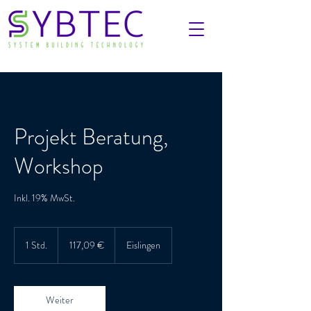
Projekt Beratung,
Workshop
Inkl. 19% MwSt.
117,09
Euro
1 Std.
1
117,09 €
Eislingen
S
t
d
Weiter