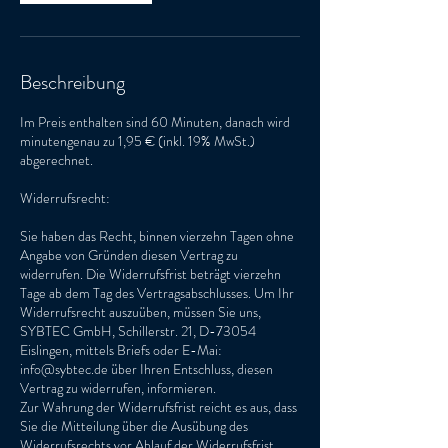
Beschreibung
Im Preis enthalten sind 60 Minuten, danach wird
minutengenau zu 1,95 € (inkl. 19% MwSt.)
abgerechnet.
Widerrufsrecht:
Sie haben das Recht, binnen vierzehn Tagen ohne
Angabe von Gründen diesen Vertrag zu
widerrufen. Die Widerrufsfrist beträgt vierzehn
Tage ab dem Tag des Vertragsabschlusses. Um Ihr
Widerrufsrecht auszuüben, müssen Sie uns,
SYBTEC GmbH, Schillerstr. 21, D-73054
Eislingen, mittels Briefs oder E-Mai:
info@sybtec.de über Ihren Entschluss, diesen
Vertrag zu widerrufen, informieren.
Zur Wahrung der Widerrufsfrist reicht es aus, dass
Sie die Mitteilung über die Ausübung des
Widerrufsrechts vor Ablauf der Widerrufsfrist