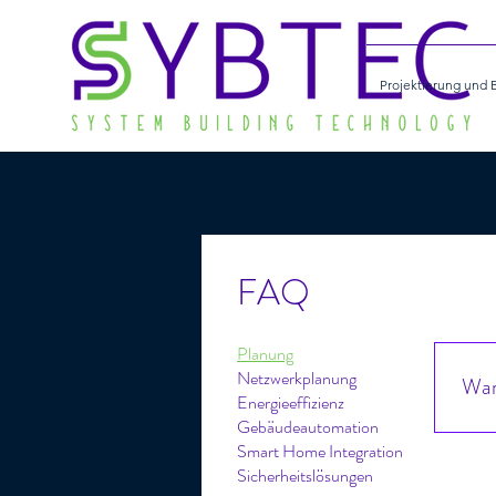
Projektierung und 
FAQ
Planung
Netzwerkplanung
Waru
Energieeffizienz
Gebäudeautomation
Weil 
Smart Home Integration
Eine
Sicherheitslösungen