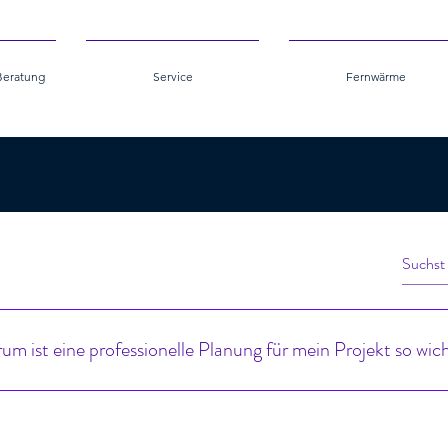
Beratung
Service
Fernwärme
m ist eine professionelle Planung für mein Projekt so wic
sie Ihnen von Anfang an Planungssicherheit, Kosteneffizienz und einen rei
 fundierte Planung minimiert unvorhergesehene Risiken, vermeidet teure 