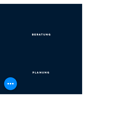
Beratung
Planung
BAUbegleitung